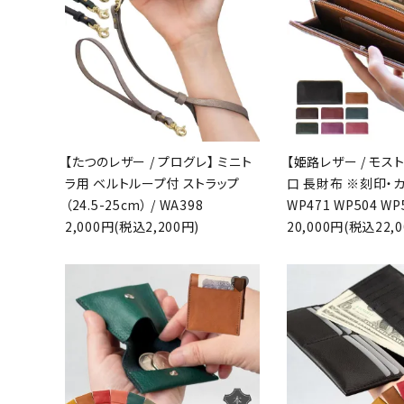
キーワ
カテゴ
【たつのレザー / プログレ】 ミニト
【姫路レザー / モス
ラ用 ベルトループ付 ストラップ
口 長財布 ※刻印・カ
（24.5-25cm） / WA398
WP471 WP504 WP
2,000円(税込2,200円)
20,000円(税込22,0
favorite