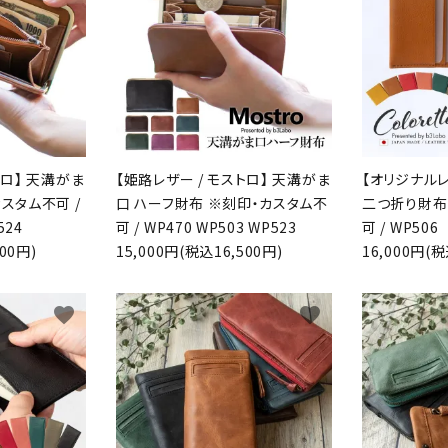
ード
リー
トロ】 天溝がま
【姫路レザー / モストロ】 天溝がま
【オリジナルレ
スタム不可 /
口 ハーフ財布 ※刻印・カスタム不
二つ折り財布
524
可 / WP470 WP503 WP523
可 / WP506
00円)
15,000円(税込16,500円)
16,000円(税
検索する
favorite
favorite