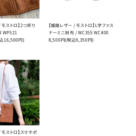
/ モストロ】2つ折り
【姫路レザー / モストロ】L字ファス
8 WP521
ナーミニ財布 / WC355 WC400
込16,500円)
8,500円(税込9,350円)
favorite
/ モストロ】スマホポ