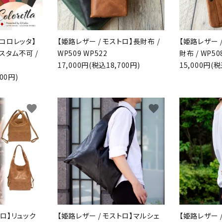
 コロレッタ】
【姫路レザー / モストロ】長財布 /
【姫路レザー 
スタム不可 /
WP509 WP522
財布 / WP50
17,000円(税込18,700円)
15,000円(税
00円)
favorite
favorite
トロ】リュック
【姫路レザー / モストロ】マルシェ
【姫路レザー 