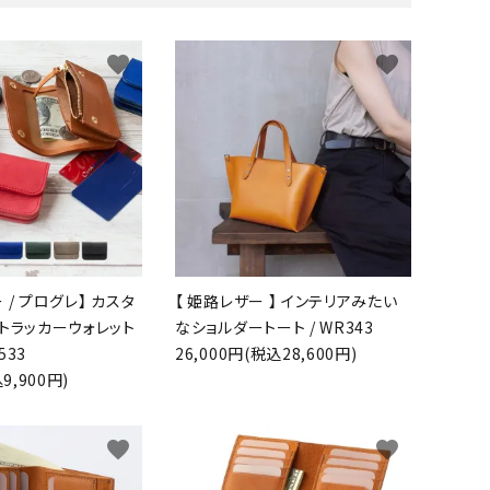
favorite
favorite
 / プログレ】 カスタ
【 姫路レザー 】 インテリアみたい
ニトラッカーウォレット
なショルダートート / WR343
533
26,000円(税込28,600円)
9,900円)
favorite
favorite
close