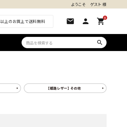
ようこそ ゲスト 様
0
mail
person
shopping_cart
0円以上のお買上で送料無料
search
【姫路レザー】 その他