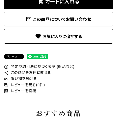
カートに入れる
shopping_cart
mail_outline
この商品についてお問い合わせ
favorite
特定商取引法に基づく表記 (返品など)
error_outline
この商品を友達に教える
share
買い物を続ける
undo
レビューを見る(0件)
forum
レビューを投稿
rate_review
おすすめ商品