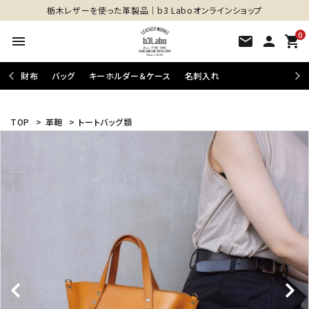
栃木レザーを使った革製品│b3 Laboオンラインショップ
0
menu
mail
person
shopping_cart
財布
バッグ
キーホルダー＆ケース
名刺入れ
TOP
>
革鞄
>
トートバッグ類