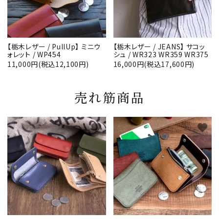
【栃木レザー / PullUp】 ミニウ
【栃木レザー / JEANS】 サコッ
ォレット / WP454
シュ / WR323 WR359 WR375
11,000円(税込12,100円)
16,000円(税込17,600円)
売れ筋商品
favorite
favorite