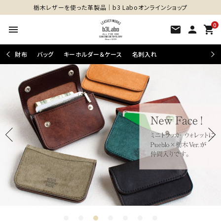
栃木レザーを使った革製品│b3 Laboオンラインショップ
0
menu
mail
person
shopping_cart
財布
バッグ
キーホルダー＆ケース
名刺入れ