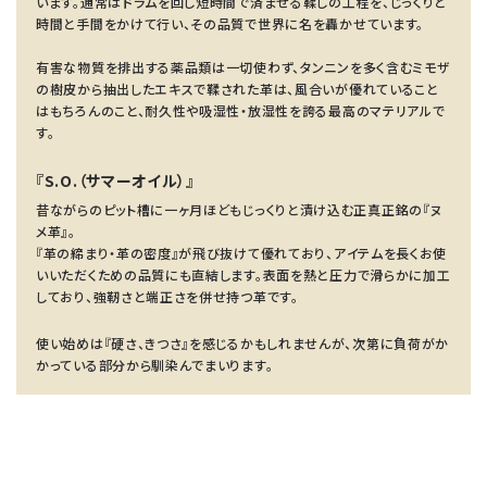
います。通常はドラムを回し短時間で済ませる鞣しの工程を、じっくりと
時間と手間をかけて行い、その品質で世界に名を轟かせています。
有害な物質を排出する薬品類は一切使わず、タンニンを多く含むミモザ
の樹皮から抽出したエキスで鞣された革は、風合いが優れていること
はもちろんのこと、耐久性や吸湿性・放湿性を誇る最高のマテリアルで
す。
『S.O.（サマーオイル）』
昔ながらのピット槽に一ヶ月ほどもじっくりと漬け込む正真正銘の『ヌ
メ革』。
『革の締まり・革の密度』が飛び抜けて優れており、アイテムを長くお使
いいただくための品質にも直結します。表面を熱と圧力で滑らかに加工
しており、強靭さと端正さを併せ持つ革です。
使い始めは『硬さ、きつさ』を感じるかもしれませんが、次第に負荷がか
かっている部分から馴染んでまいります。