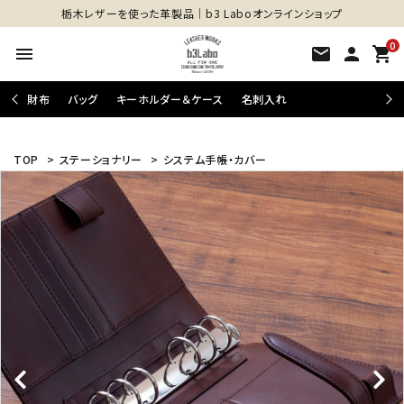
栃木レザーを使った革製品│b3 Laboオンラインショップ
0
menu
mail
person
shopping_cart
財布
バッグ
キーホルダー＆ケース
名刺入れ
TOP
>
ステーショナリー
>
システム手帳・カバー