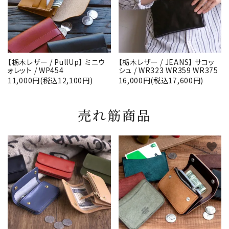
【栃木レザー / PullUp】 ミニウ
【栃木レザー / JEANS】 サコッ
ォレット / WP454
シュ / WR323 WR359 WR375
11,000円(税込12,100円)
16,000円(税込17,600円)
売れ筋商品
favorite
favorite