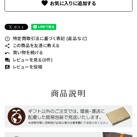
favorite
特定商取引法に基づく表記 (返品など)
error_outline
この商品を友達に教える
share
買い物を続ける
undo
レビューを見る(0件)
forum
レビューを投稿
rate_review
商品説明