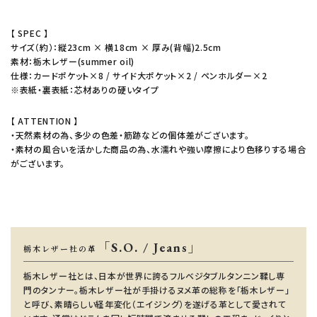
【 SPEC 】
サイズ（約）：縦23cm × 横18cm × 厚み(背幅)2.5cm
素材：栃木レザー(summer oil)
仕様：カードポケット×8 / サイド大ポケット×2 / ペンホルダー×2
※表紙・裏表紙：芯材ありの硬いタイプ
【 ATTENTION 】
・天然素材の為、多少の色差・筋跡などの個体差がございます。
・素材の風合いを活かした商品の為、水濡れや強い摩擦により色移りする場合
がございます。
「S.O. / Jeans」
栃木レザー社の革
栃木レザー社とは、日本が世界に誇るフルベジタブルタンニン鞣し専
門のタンナー。栃木レザー社が手掛けるヌメ革の総称を「栃木レザー」
と呼び、素晴らしい経年変化（エイジング）を遂げる革として愛されて