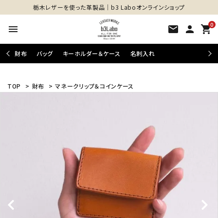
栃木レザーを使った革製品│b3 Laboオンラインショップ
0
menu
mail
person
shopping_cart
財布
バッグ
キーホルダー＆ケース
名刺入れ
TOP
>
財布
>
マネークリップ＆コインケース