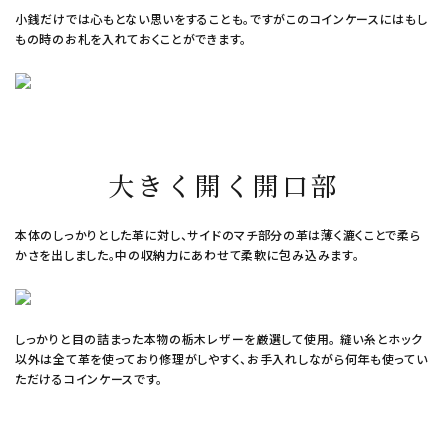
小銭だけでは心もとない思いをすることも。ですがこのコインケースにはもし
もの時のお札を入れておくことができます。
大きく開く開口部
本体のしっかりとした革に対し、サイドのマチ部分の革は薄く漉くことで柔ら
かさを出しました。中の収納力にあわせて柔軟に包み込みます。
しっかりと目の詰まった本物の栃木レザーを厳選して使用。 縫い糸とホック
以外は全て革を使っており修理がしやすく、お手入れしながら何年も使ってい
ただけるコインケースです。