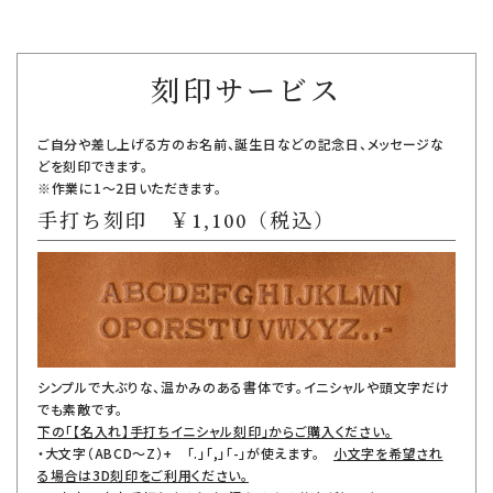
刻印サービス
ご自分や差し上げる方のお名前、誕生日などの記念日、メッセージな
どを刻印できます。
※作業に1～2日いただきます。
手打ち刻印 ￥1,100（税込）
シンプルで大ぶりな、温かみのある書体です。イニシャルや頭文字だけ
でも素敵です。
下の「【名入れ】手打ちイニシャル刻印」からご購入ください。
・大文字（ABCD～Z）+ 「.」「,」「-」が使えます。
小文字を希望され
る場合は3D刻印をご利用ください。