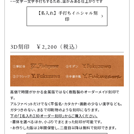
・一文字一文字手打ちするため、温かみある仕上がりです
【名入れ】手打ちイニシャル刻
印
3D刻印 ￥2,200（税込）
高価で時間がかかる金属版ではなく樹脂製のオーダーメイド刻印で
す。
アルファベットだけでなく平仮名・カタカナ・画数の少ない漢字なども。
ガタつきのない、まるで印刷物のような刻印になります。
下の「【名入れ】3Dオーダー刻印」からご購入ください。
・書体を選べるほか、小ぶりでまとまった刻印が可能です。
・お作りした版は2年間保管し、二度目以降は無料で刻印できます。