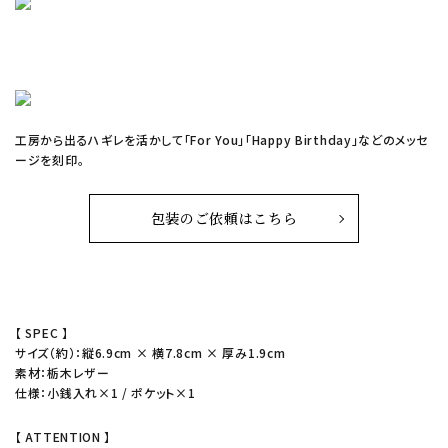
工房から出るハギレを活かして「For You」「Happy Birthday」などのメッセ
ージを刻印。
包装のご依頼はこちら
【 SPEC 】
サイズ（約）：縦6.9cm × 横7.8cm × 厚み1.9cm
素材：栃木レザー
仕様：小銭入れ×1 / ポケット×1
【 ATTENTION 】