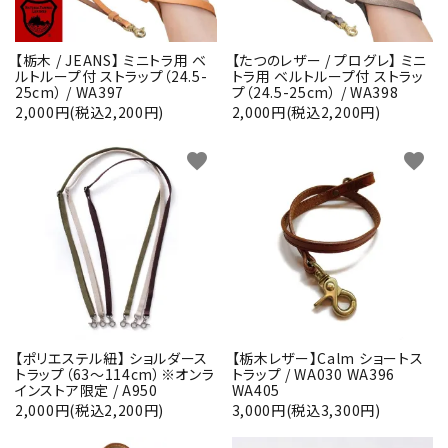
【栃木 / JEANS】 ミニトラ用 ベ
【たつのレザー / プログレ】 ミニ
ルトループ付 ストラップ（24.5-
トラ用 ベルトループ付 ストラッ
25cm） / WA397
プ（24.5-25cm） / WA398
2,000円(税込2,200円)
2,000円(税込2,200円)
close
favorite
favorite
キーワード
カテゴリー
【ポリエステル紐】 ショルダース
【栃木レザー】Calm ショートス
トラップ（63～114cm）※オンラ
トラップ / WA030 WA396
インストア限定 / A950
WA405
検索する
2,000円(税込2,200円)
3,000円(税込3,300円)