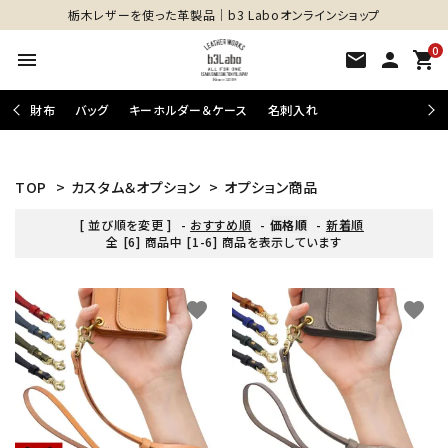
栃木レザーを使った革製品│b3 Laboオンラインショップ
0
menu
mail
person
shopping_cart
財布
バッグ
キーホルダー＆ケース
名刺入れ
TOP
>
カスタム＆オプション
>
オプション商品
[ 並び順を変更 ]
-
おすすめ順
-
価格順
-
新着順
全 [6] 商品中 [1-6] 商品を表示しています
favorite
favorite