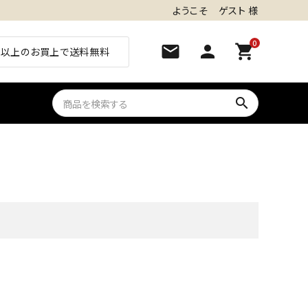
ようこそ ゲスト 様
0
mail
person
shopping_cart
0円以上のお買上で送料無料
search
close