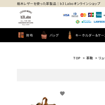
栃木レザーを使った革製品│b3 Laboオンラインショップ
財布
バッグ
キーホルダー＆ケー
TOP
>
革鞄
>
リュ
favorite
キーワ