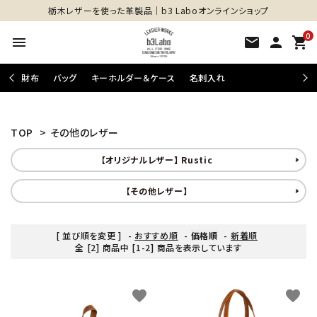
栃木レザーを使った革製品│b3 Laboオンラインショップ
0
menu
mail
person
shopping_cart
財布
バッグ
キーホルダー＆ケース
名刺入れ
TOP
>
その他のレザー
【オリジナルレザー】 Rustic
【その他レザー】
close
[ 並び順を変更 ]
-
おすすめ順
-
価格順
-
新着順
全 [2] 商品中 [1-2] 商品を表示しています
キーワード
favorite
favorite